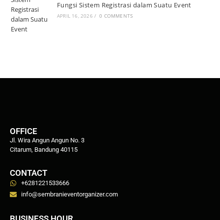
Fungsi Sistem Registrasi dalam Suatu Event
APRIL 16, 2026
/
0 COMMENTS
OFFICE
Jl. Wira Angun Angun No. 3
Citarum, Bandung 40115
CONTACT
+6281221533666
info@sembranieventorganizer.com
BUSINESS HOUR